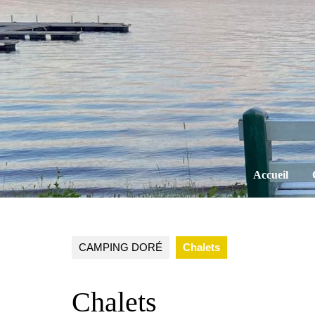
Skip
to
content
Accueil
CAMPING DORÉ
Chalets
Chalets